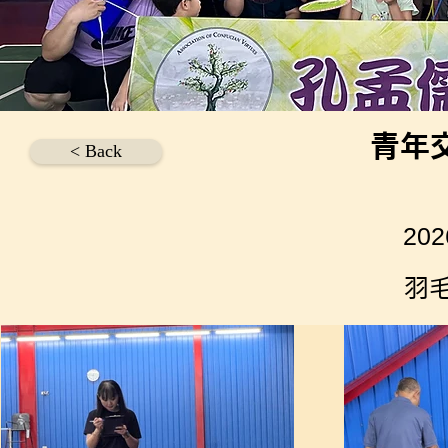
青年
< Back
20
羽