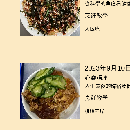
從科學的角度看健
烹飪教學
大阪燒
2023年9月10
心靈講座
人生最後的歸宿及
烹飪教學
桃膠素燥