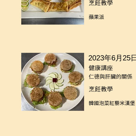
烹飪教學
蘋果派
2023年6月25
健康講座
仁德與肝臟的關係
烹飪教學
韓國泡菜紅藜米漢堡