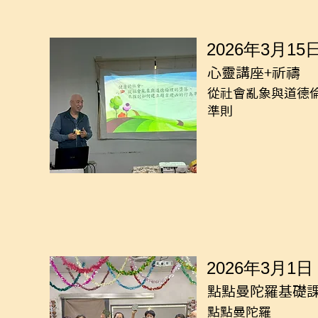
2026年3月15
心靈講座+祈禱
從社會亂象與道德
準則
2026年3月1日
點點曼陀羅基礎
點點曼陀羅