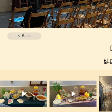
< Back
健