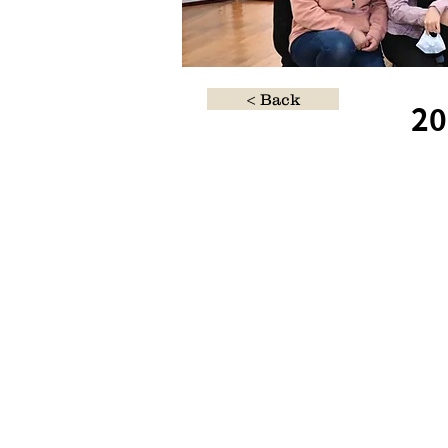
< Back
2